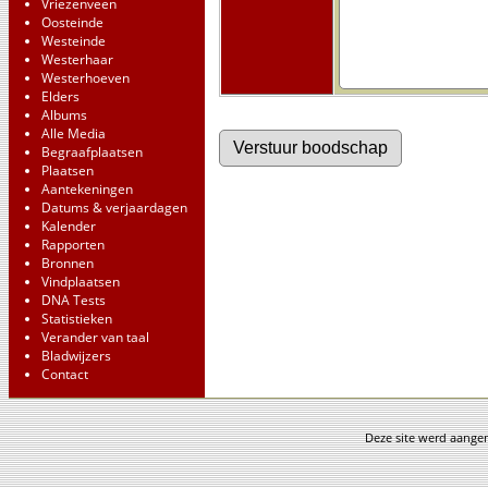
Vriezenveen
Oosteinde
Westeinde
Westerhaar
Westerhoeven
Elders
Albums
Alle Media
Begraafplaatsen
Plaatsen
Aantekeningen
Datums & verjaardagen
Kalender
Rapporten
Bronnen
Vindplaatsen
DNA Tests
Statistieken
Verander van taal
Bladwijzers
Contact
Deze site werd aang