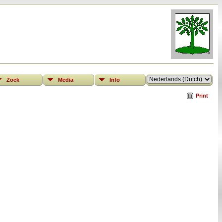
Zoek
Media
Info
Print