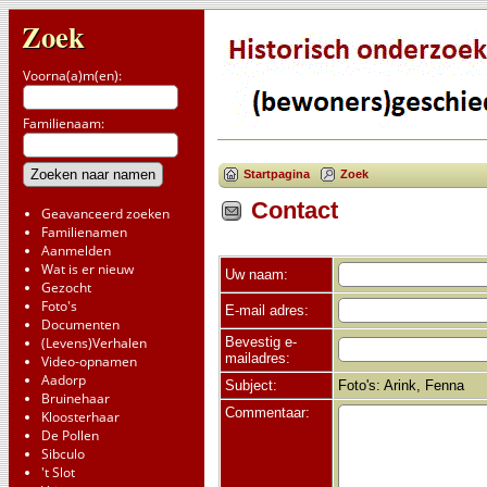
Zoek
Voorna(a)m(en):
Familienaam:
Startpagina
Zoek
Contact
Geavanceerd zoeken
Familienamen
Aanmelden
Wat is er nieuw
Uw naam:
Gezocht
Foto's
E-mail adres:
Documenten
Bevestig e-
(Levens)Verhalen
mailadres:
Video-opnamen
Aadorp
Subject:
Foto's: Arink, Fenna
Bruinehaar
Commentaar:
Kloosterhaar
De Pollen
Sibculo
't Slot