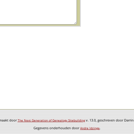
emaakt door
v. 13.0, geschreven door Darri
The Next Generation of Genealogy Sitebuilding
Gegevens onderhouden door
.
Andre Idzinga