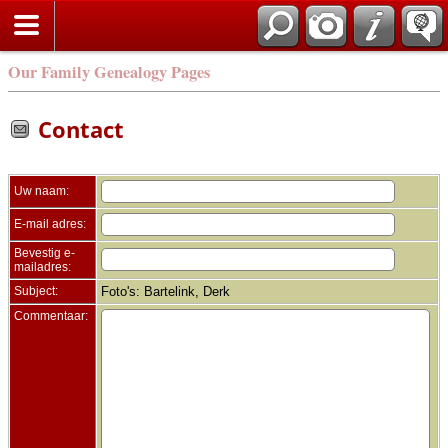
Zoek
Our Family Genealogy Pages
Contact
Uw naam:
E-mail adres:
Bevestig e-
mailadres:
Subject:
Foto's: Bartelink, Derk
Commentaar: