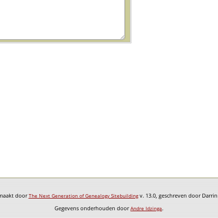
emaakt door
v. 13.0, geschreven door Darri
The Next Generation of Genealogy Sitebuilding
Gegevens onderhouden door
.
Andre Idzinga