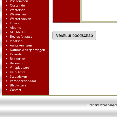
Vriezenveen
Oosteinde
Westeinde
Westerhaar
Westerhoeven
Elders
Albums
Alle Media
Begraafplaatsen
Plaatsen
Aantekeningen
Datums & verjaardagen
Kalender
Rapporten
Bronnen
Vindplaatsen
DNA Tests
Statistieken
Verander van taal
Bladwijzers
Contact
Deze site werd aang