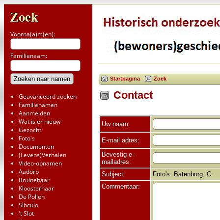
Zoek
Voorna(a)m(en):
Familienaam:
Startpagina
Zoek
Contact
Geavanceerd zoeken
Familienamen
Aanmelden
Wat is er nieuw
Uw naam:
Gezocht
Foto's
E-mail adres:
Documenten
Bevestig e-
(Levens)Verhalen
mailadres:
Video-opnamen
Aadorp
Subject:
Foto's: Batenburg, C.
Bruinehaar
Commentaar:
Kloosterhaar
De Pollen
Sibculo
't Slot