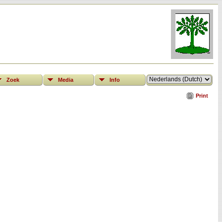
Zoek
Media
Info
Print