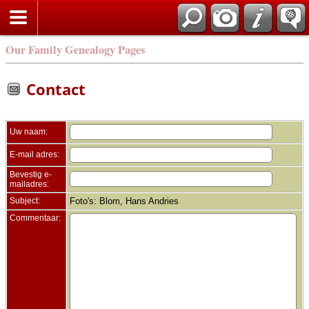
Zoek
Our Family Genealogy Pages
Contact
Uw naam:
E-mail adres:
Bevestig e-
mailadres:
Subject:
Foto's: Blom, Hans Andries
Commentaar: