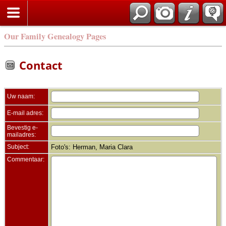
Zoek
Our Family Genealogy Pages
Contact
Uw naam:
E-mail adres:
Bevestig e-
mailadres:
Subject:
Foto's: Herman, Maria Clara
Commentaar: