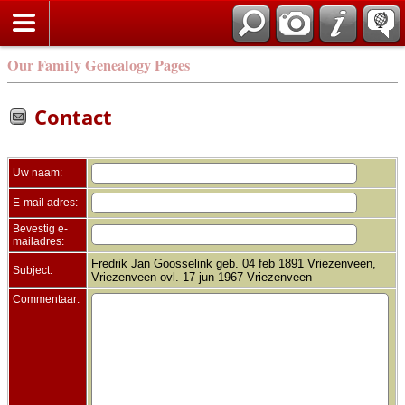
Zoek
Our Family Genealogy Pages
Contact
Uw naam:
E-mail adres:
Bevestig e-
mailadres:
Fredrik Jan Goosselink geb. 04 feb 1891 Vriezenveen,
Subject:
Vriezenveen ovl. 17 jun 1967 Vriezenveen
Commentaar: