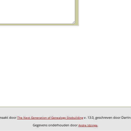
emaakt door
v. 13.0, geschreven door Darri
The Next Generation of Genealogy Sitebuilding
Gegevens onderhouden door
.
Andre Idzinga