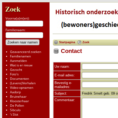
Zoek
Voorna(a)m(en):
Familienaam:
Startpagina
Zoek
Contact
Geavanceerd zoeken
Familienamen
Aanmelden
Wat is er nieuw
Uw naam:
Gezocht
Foto's
E-mail adres:
Documenten
Bevestig e-
(Levens)Verhalen
mailadres:
Video-opnamen
Aadorp
Subject:
Fredrik Smelt geb. 09 
Bruinehaar
Commentaar:
Kloosterhaar
De Pollen
Sibculo
't Slot