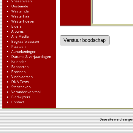
Vriezenveen
Oosteinde
Westeinde
Westerhaar
Westerhoeven
Elders
Albums
Alle Media
Begraafplaatsen
Plaatsen
Aantekeningen
Datums & verjaardagen
Kalender
Rapporten
Bronnen
Vindplaatsen
DNA Tests
Statistieken
Verander van taal
Bladwijzers
Contact
Deze site werd aang