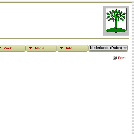
Zoek
Media
Info
Print