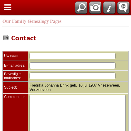
Zoek
Our Family Genealogy Pages
Contact
Uw naam:
E-mail adres:
Bevestig e-
mailadres:
Fredrika Johanna Brink geb. 18 jul 1907 Vriezenveen,
Subject:
Vriezenveen
Commentaar: