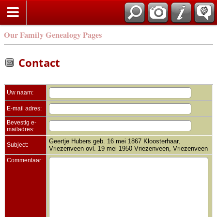
Zoek
Our Family Genealogy Pages
Contact
Uw naam:
E-mail adres:
Bevestig e-
mailadres:
Geertje Hubers geb. 16 mei 1867 Kloosterhaar,
Subject:
Vriezenveen ovl. 19 mei 1950 Vriezenveen, Vriezenveen
Commentaar: