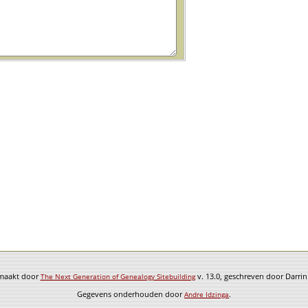
emaakt door
v. 13.0, geschreven door Darri
The Next Generation of Genealogy Sitebuilding
Gegevens onderhouden door
.
Andre Idzinga