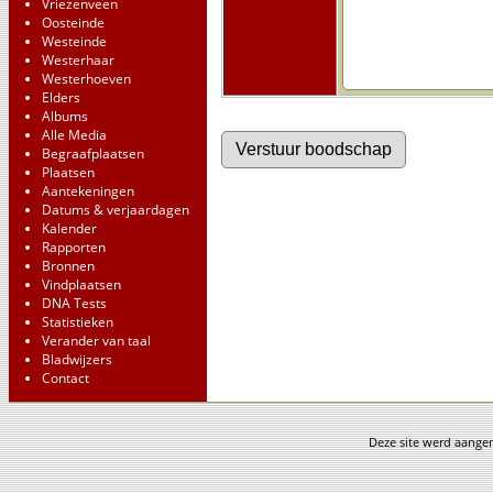
Vriezenveen
Oosteinde
Westeinde
Westerhaar
Westerhoeven
Elders
Albums
Alle Media
Begraafplaatsen
Plaatsen
Aantekeningen
Datums & verjaardagen
Kalender
Rapporten
Bronnen
Vindplaatsen
DNA Tests
Statistieken
Verander van taal
Bladwijzers
Contact
Deze site werd aang