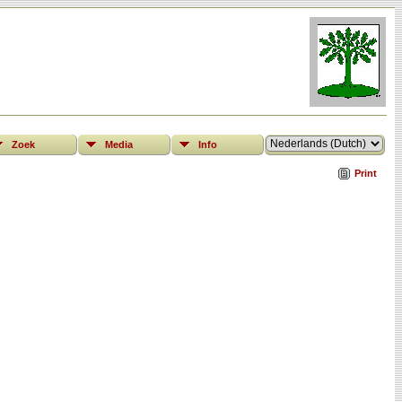
Zoek
Media
Info
Print