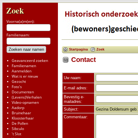
Zoek
Voorna(a)m(en):
Familienaam:
Startpagina
Zoek
Contact
Geavanceerd zoeken
Familienamen
Aanmelden
Wat is er nieuw
Uw naam:
Gezocht
Foto's
E-mail adres:
Documenten
Bevestig e-
(Levens)Verhalen
mailadres:
Video-opnamen
Aadorp
Subject:
Gezina Doldersum geb. 
Bruinehaar
Commentaar:
Kloosterhaar
De Pollen
Sibculo
't Slot