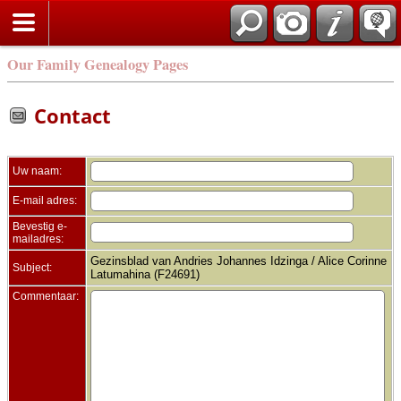
Zoek
Our Family Genealogy Pages
Contact
Uw naam:
E-mail adres:
Bevestig e-
mailadres:
Gezinsblad van Andries Johannes Idzinga / Alice Corinne
Subject:
Latumahina (F24691)
Commentaar: