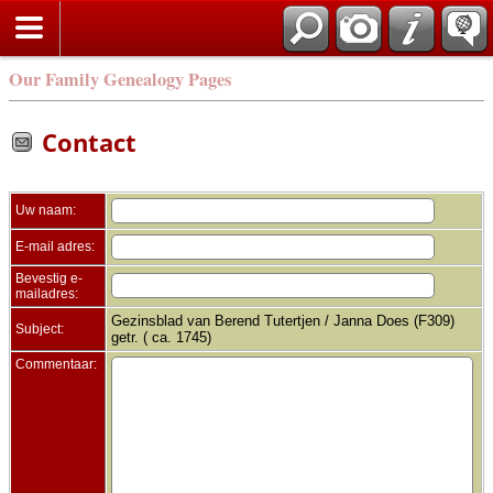
Zoek
Our Family Genealogy Pages
Contact
Uw naam:
E-mail adres:
Bevestig e-
mailadres:
Gezinsblad van Berend Tutertjen / Janna Does (F309)
Subject:
getr. ( ca. 1745)
Commentaar: