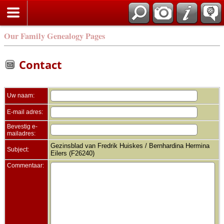
Zoek
Our Family Genealogy Pages
Contact
Uw naam:
E-mail adres:
Bevestig e-
mailadres:
Gezinsblad van Fredrik Huiskes / Bernhardina Hermina
Subject:
Eilers (F26240)
Commentaar: