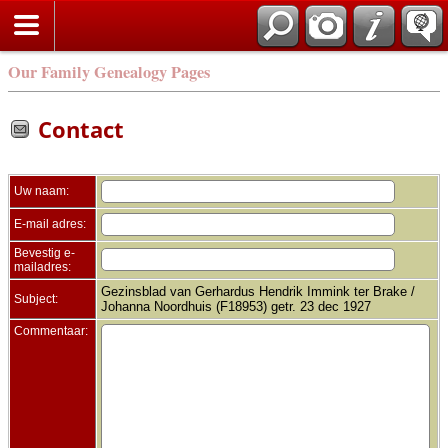
Zoek
Our Family Genealogy Pages
Contact
Uw naam:
E-mail adres:
Bevestig e-
mailadres:
Gezinsblad van Gerhardus Hendrik Immink ter Brake /
Subject:
Johanna Noordhuis (F18953) getr. 23 dec 1927
Commentaar: