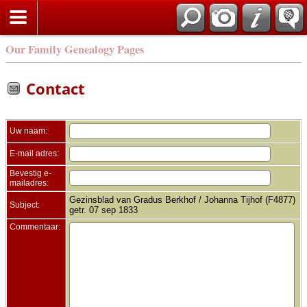
Zoek
Our Family Genealogy Pages
Contact
Uw naam:
E-mail adres:
Bevestig e-
mailadres:
Gezinsblad van Gradus Berkhof / Johanna Tijhof (F4877)
Subject:
getr. 07 sep 1833
Commentaar: