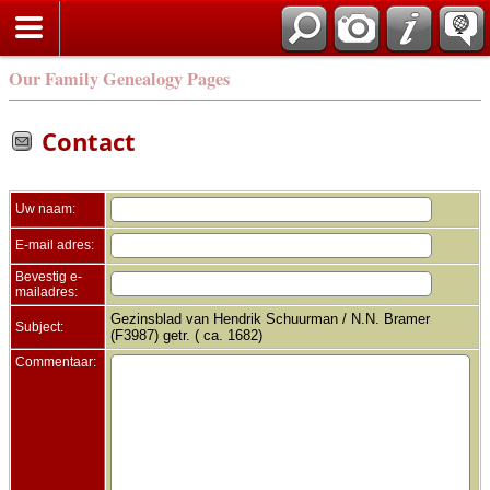
Zoek
Our Family Genealogy Pages
Contact
Uw naam:
E-mail adres:
Bevestig e-
mailadres:
Gezinsblad van Hendrik Schuurman / N.N. Bramer
Subject:
(F3987) getr. ( ca. 1682)
Commentaar: