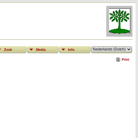
Zoek
Media
Info
Print