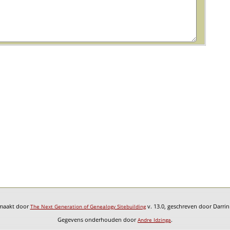
emaakt door
v. 13.0, geschreven door Darri
The Next Generation of Genealogy Sitebuilding
Gegevens onderhouden door
.
Andre Idzinga