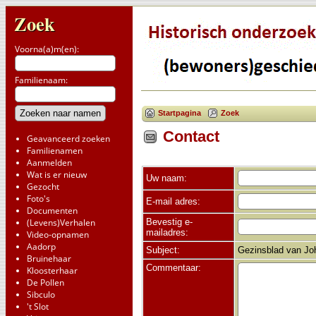
Zoek
Voorna(a)m(en):
Familienaam:
Startpagina
Zoek
Contact
Geavanceerd zoeken
Familienamen
Aanmelden
Wat is er nieuw
Uw naam:
Gezocht
Foto's
E-mail adres:
Documenten
Bevestig e-
(Levens)Verhalen
mailadres:
Video-opnamen
Aadorp
Subject:
Gezinsblad van Joh
Bruinehaar
Commentaar:
Kloosterhaar
De Pollen
Sibculo
't Slot