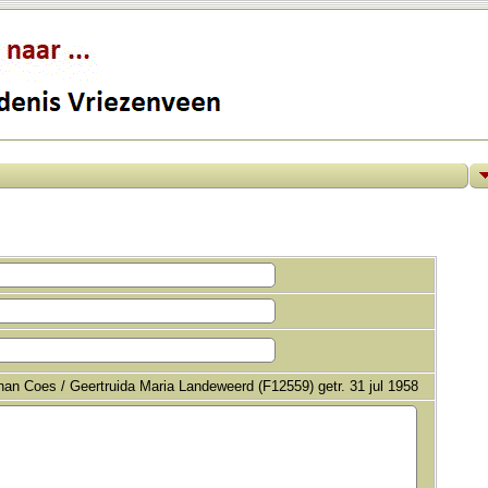
an Coes / Geertruida Maria Landeweerd (F12559) getr. 31 jul 1958