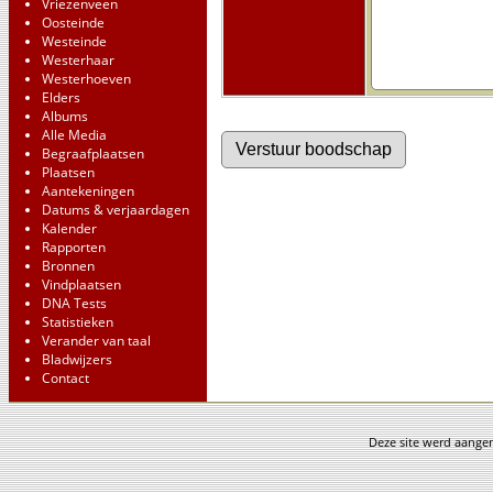
Vriezenveen
Oosteinde
Westeinde
Westerhaar
Westerhoeven
Elders
Albums
Alle Media
Begraafplaatsen
Plaatsen
Aantekeningen
Datums & verjaardagen
Kalender
Rapporten
Bronnen
Vindplaatsen
DNA Tests
Statistieken
Verander van taal
Bladwijzers
Contact
Deze site werd aang