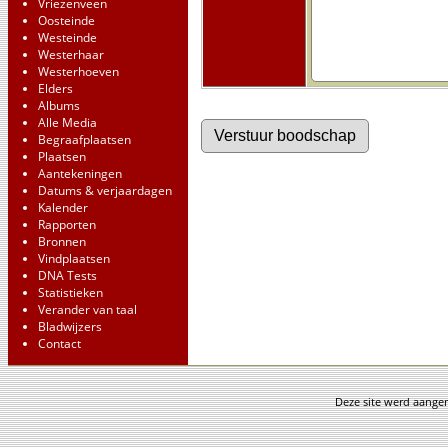
Vriezenveen
Oosteinde
Westeinde
Westerhaar
Westerhoeven
Elders
Albums
Alle Media
Begraafplaatsen
Plaatsen
Aantekeningen
Datums & verjaardagen
Kalender
Rapporten
Bronnen
Vindplaatsen
DNA Tests
Statistieken
Verander van taal
Bladwijzers
Contact
Deze site werd aang