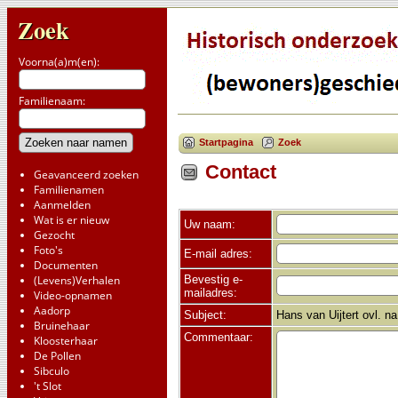
Zoek
Voorna(a)m(en):
Familienaam:
Startpagina
Zoek
Contact
Geavanceerd zoeken
Familienamen
Aanmelden
Wat is er nieuw
Uw naam:
Gezocht
Foto's
E-mail adres:
Documenten
Bevestig e-
(Levens)Verhalen
mailadres:
Video-opnamen
Aadorp
Subject:
Hans van Uijtert ovl. n
Bruinehaar
Commentaar:
Kloosterhaar
De Pollen
Sibculo
't Slot