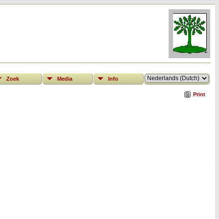
Zoek
Media
Info
Print