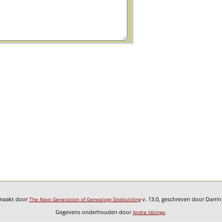
emaakt door
v. 13.0, geschreven door Darri
The Next Generation of Genealogy Sitebuilding
Gegevens onderhouden door
.
Andre Idzinga