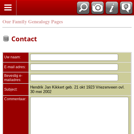
Zoek
Our Family Genealogy Pages
Contact
Uw naam:
E-mail adres:
Bevestig e-
mailadres:
Hendrik Jan Kikkert geb. 21 okt 1923 Vriezenveen ovl.
Subject:
30 mei 2002
Commentaar: