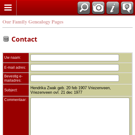
Zoek
Our Family Genealogy Pages
Contact
Uw naam:
E-mail adres:
Bevestig e-
mailadres:
Hendrika Zwak geb. 20 feb 1907 Vriezenveen,
Subject:
Vriezenveen ovl. 21 dec 1977
Commentaar: