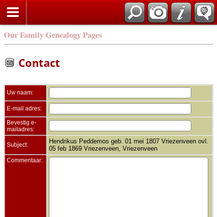
Zoek
Our Family Genealogy Pages
Contact
Uw naam:
E-mail adres:
Bevestig e-
mailadres:
Hendrikus Peddemos geb. 01 mei 1807 Vriezenveen ovl.
Subject:
05 feb 1869 Vriezenveen, Vriezenveen
Commentaar: