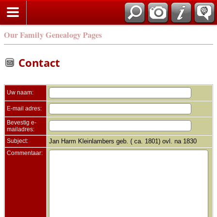
Zoek
Our Family Genealogy Pages
Contact
Uw naam:
E-mail adres:
Bevestig e-
mailadres:
Subject:
Jan Harm Kleinlambers geb. ( ca. 1801) ovl. na 1830
Commentaar: