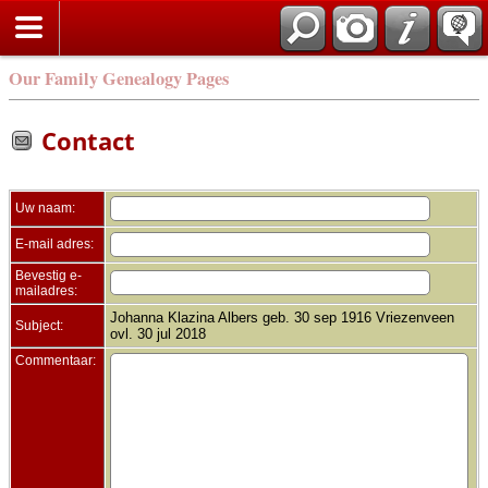
Zoek
Our Family Genealogy Pages
Contact
Uw naam:
E-mail adres:
Bevestig e-
mailadres:
Johanna Klazina Albers geb. 30 sep 1916 Vriezenveen
Subject:
ovl. 30 jul 2018
Commentaar: