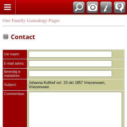
Zoek
Our Family Genealogy Pages
Contact
Uw naam:
E-mail adres:
Bevestig e-
mailadres:
Johanna Kolthof ovl. 23 okt 1857 Vriezenveen,
Subject:
Vriezenveen
Commentaar: