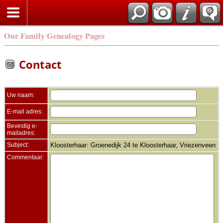
Zoek
Our Family Genealogy Pages
Contact
Uw naam:
E-mail adres:
Bevestig e-
mailadres:
Subject:
Kloosterhaar: Groenedijk 24 te Kloosterhaar, Vriezenveen
Commentaar: