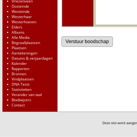
Vriezenveen
Oosteinde
Westeinde
Westerhaar
Westerhoeven
Elders
Albums
Alle Media
Begraafplaatsen
Plaatsen
Aantekeningen
Datums & verjaardagen
Kalender
Rapporten
Bronnen
Vindplaatsen
DNA Tests
Statistieken
Verander van taal
Bladwijzers
Contact
Deze site werd aang