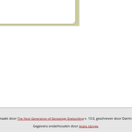
emaakt door
v. 13.0, geschreven door Darri
The Next Generation of Genealogy Sitebuilding
Gegevens onderhouden door
.
Andre Idzinga