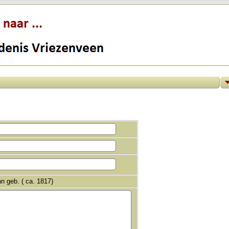
 geb. ( ca. 1817)