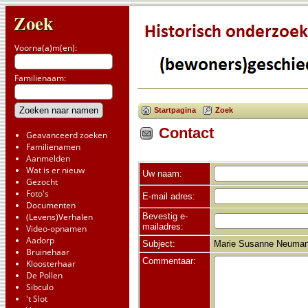
Zoek
Voorna(a)m(en):
Familienaam:
Startpagina
Zoek
Contact
Geavanceerd zoeken
Familienamen
Aanmelden
Wat is er nieuw
Uw naam:
Gezocht
Foto's
E-mail adres:
Documenten
Bevestig e-
(Levens)Verhalen
mailadres:
Video-opnamen
Aadorp
Subject:
Marie Susanne Neumann
Bruinehaar
Commentaar:
Kloosterhaar
De Pollen
Sibculo
't Slot