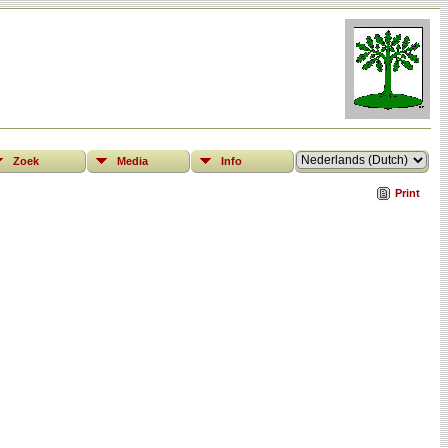
Zoek
Media
Info
Print