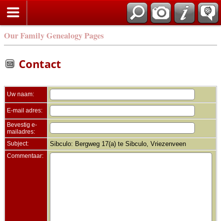
Zoek
Our Family Genealogy Pages
Contact
Uw naam:
E-mail adres:
Bevestig e-
mailadres:
Subject:
Sibculo: Bergweg 17(a) te Sibculo, Vriezenveen
Commentaar: