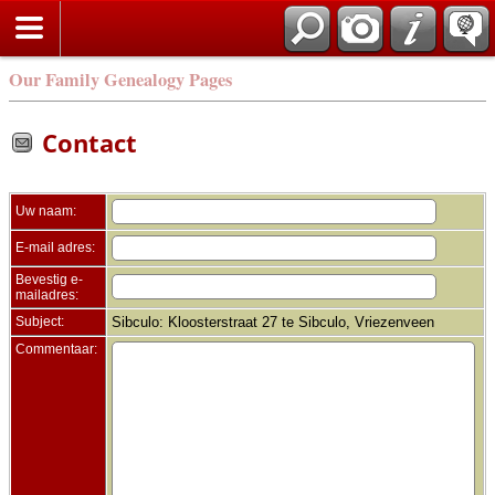
Zoek
Our Family Genealogy Pages
Contact
Uw naam:
E-mail adres:
Bevestig e-
mailadres:
Subject:
Sibculo: Kloosterstraat 27 te Sibculo, Vriezenveen
Commentaar: