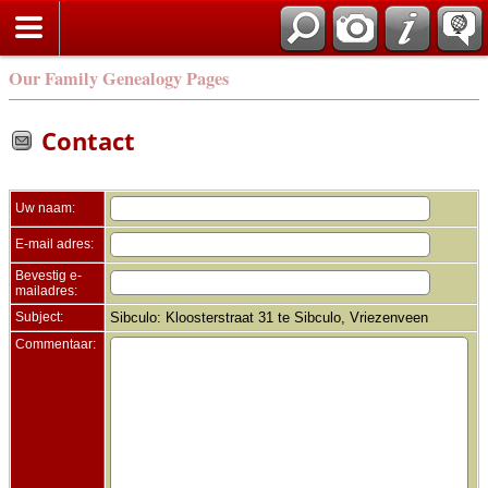
Zoek
Our Family Genealogy Pages
Contact
Uw naam:
E-mail adres:
Bevestig e-
mailadres:
Subject:
Sibculo: Kloosterstraat 31 te Sibculo, Vriezenveen
Commentaar: