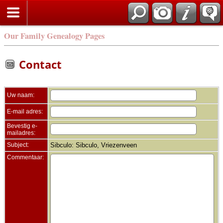
Zoek
Our Family Genealogy Pages
Contact
Uw naam:
E-mail adres:
Bevestig e-
mailadres:
Subject:
Sibculo: Sibculo, Vriezenveen
Commentaar: