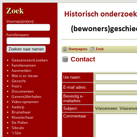
Zoek
Voorna(a)m(en):
Familienaam:
Startpagina
Zoek
Contact
Geavanceerd zoeken
Familienamen
Aanmelden
Wat is er nieuw
Uw naam:
Gezocht
Foto's
E-mail adres:
Documenten
Bevestig e-
(Levens)Verhalen
mailadres:
Video-opnamen
Aadorp
Subject:
Vriezenveen: Vriezenv
Bruinehaar
Commentaar:
Kloosterhaar
De Pollen
Sibculo
't Slot