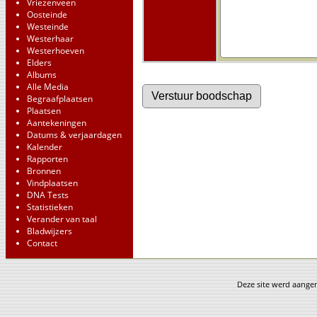
Vriezenveen
Oosteinde
Westeinde
Westerhaar
Westerhoeven
Elders
Albums
Alle Media
Begraafplaatsen
Plaatsen
Aantekeningen
Datums & verjaardagen
Kalender
Rapporten
Bronnen
Vindplaatsen
DNA Tests
Statistieken
Verander van taal
Bladwijzers
Contact
Deze site werd aang