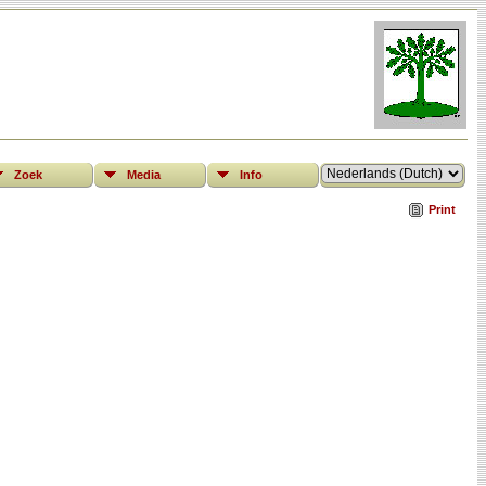
Zoek
Media
Info
Print