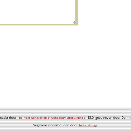
emaakt door
v. 13.0, geschreven door Darri
The Next Generation of Genealogy Sitebuilding
Gegevens onderhouden door
.
Andre Idzinga