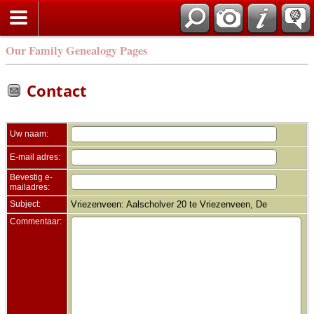
Zoek
Our Family Genealogy Pages
Contact
Uw naam:
E-mail adres:
Bevestig e-
mailadres:
Subject:
Vriezenveen: Aalscholver 20 te Vriezenveen, De
Commentaar: