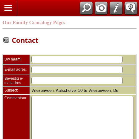
Zoek
Our Family Genealogy Pages
Contact
Uw naam:
E-mail adres:
Bevestig e-
mailadres:
Subject:
Vriezenveen: Aalscholver 30 te Vriezenveen, De
Commentaar: