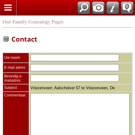
Zoek
Our Family Genealogy Pages
Contact
Uw naam:
E-mail adres:
Bevestig e-
mailadres:
Subject:
Vriezenveen: Aalscholver 57 te Vriezenveen, De
Commentaar: