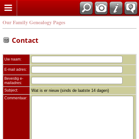
Zoek
Our Family Genealogy Pages
Contact
Uw naam:
E-mail adres:
Bevestig e-
mailadres:
Subject:
Wat is er nieuw (sinds de laatste 14 dagen)
Commentaar: