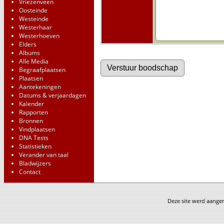
Vriezenveen
Oosteinde
Westeinde
Westerhaar
Westerhoeven
Elders
Albums
Alle Media
Begraafplaatsen
Plaatsen
Aantekeningen
Datums & verjaardagen
Kalender
Rapporten
Bronnen
Vindplaatsen
DNA Tests
Statistieken
Verander van taal
Bladwijzers
Contact
Deze site werd aang