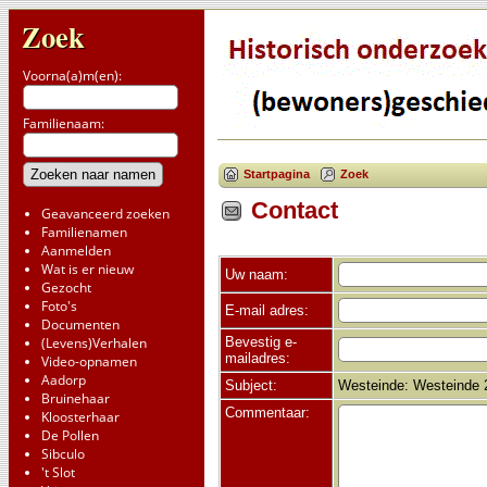
Zoek
Voorna(a)m(en):
Familienaam:
Startpagina
Zoek
Contact
Geavanceerd zoeken
Familienamen
Aanmelden
Wat is er nieuw
Uw naam:
Gezocht
Foto's
E-mail adres:
Documenten
Bevestig e-
(Levens)Verhalen
mailadres:
Video-opnamen
Aadorp
Subject:
Westeinde: Westeinde 
Bruinehaar
Commentaar:
Kloosterhaar
De Pollen
Sibculo
't Slot