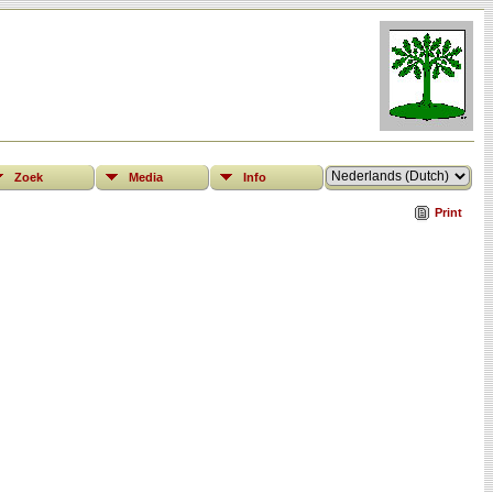
Zoek
Media
Info
Print