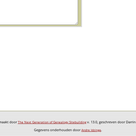
emaakt door
v. 13.0, geschreven door Darri
The Next Generation of Genealogy Sitebuilding
Gegevens onderhouden door
.
Andre Idzinga