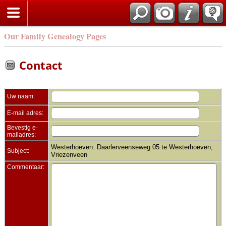
Zoek
Our Family Genealogy Pages
Contact
Uw naam:
E-mail adres:
Bevestig e-
mailadres:
Westerhoeven: Daarlerveenseweg 05 te Westerhoeven,
Subject:
Vriezenveen
Commentaar: