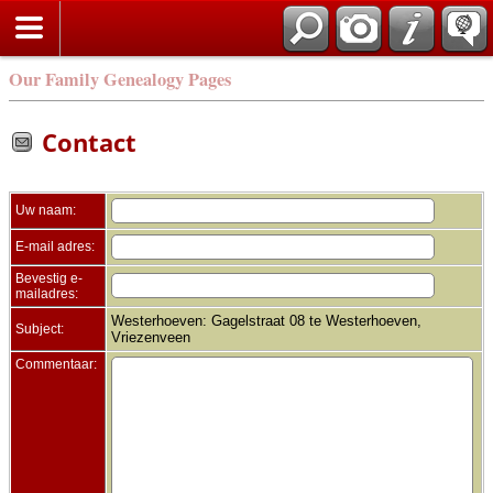
Zoek
Our Family Genealogy Pages
Contact
Uw naam:
E-mail adres:
Bevestig e-
mailadres:
Westerhoeven: Gagelstraat 08 te Westerhoeven,
Subject:
Vriezenveen
Commentaar: