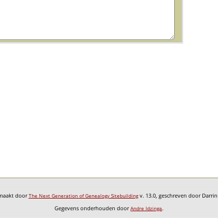
emaakt door
v. 13.0, geschreven door Darri
The Next Generation of Genealogy Sitebuilding
Gegevens onderhouden door
.
Andre Idzinga