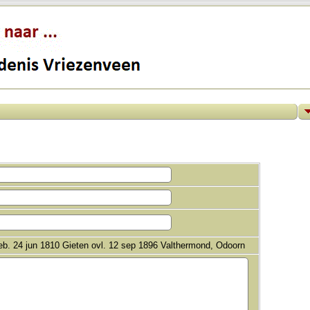
b. 24 jun 1810 Gieten ovl. 12 sep 1896 Valthermond, Odoorn