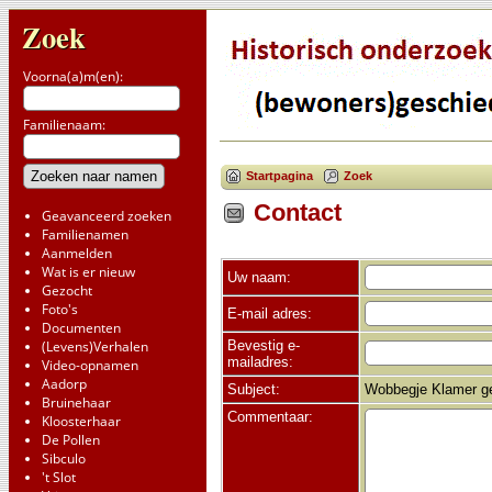
Zoek
Voorna(a)m(en):
Familienaam:
Startpagina
Zoek
Contact
Geavanceerd zoeken
Familienamen
Aanmelden
Wat is er nieuw
Uw naam:
Gezocht
Foto's
E-mail adres:
Documenten
Bevestig e-
(Levens)Verhalen
mailadres:
Video-opnamen
Aadorp
Subject:
Wobbegje Klamer ge
Bruinehaar
Commentaar:
Kloosterhaar
De Pollen
Sibculo
't Slot