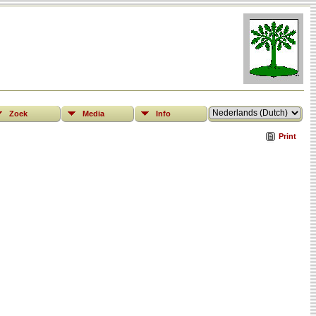
Zoek
Media
Info
Print