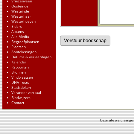
Vriezenveen
Oosteinde
Westeinde
Westerhaar
Westerhoeven
Elders
Albums
Alle Media
Begraafplaatsen
Plaatsen
Aantekeningen
Datums & verjaardagen
Kalender
Rapporten
Bronnen
Vindplaatsen
DNA Tests
Statistieken
Verander van taal
Bladwijzers
Contact
Deze site werd aang