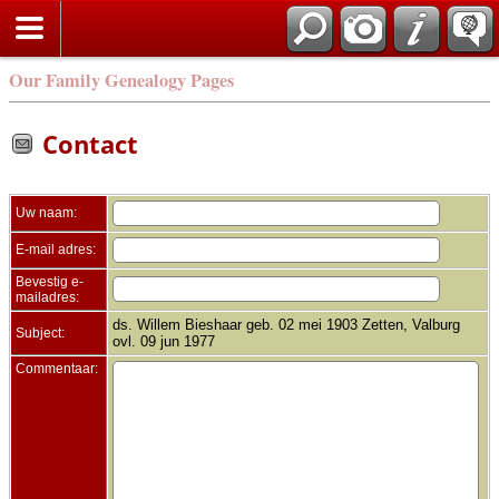
Zoek
Our Family Genealogy Pages
Contact
Uw naam:
E-mail adres:
Bevestig e-
mailadres:
ds. Willem Bieshaar geb. 02 mei 1903 Zetten, Valburg
Subject:
ovl. 09 jun 1977
Commentaar: