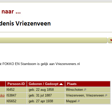
vat FOKKO EN Stamboom is gelijk aan Vriezenveners.nl
Persoon-ID
Geboren / Gedoopt
Plaats
I6452
geb. 22 aug 1858
Winschoten
kko
I53847
geb. 31 jul 1887
Vriezenveen, Vriezenveen
I65652
geb. 27 apr 1938
Meppel