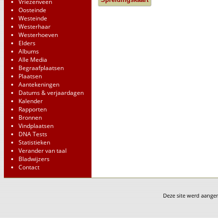
Vriezenveen
Oosteinde
Westeinde
Westerhaar
Westerhoeven
Elders
Albums
Alle Media
Begraafplaatsen
Plaatsen
Aantekeningen
Datums & verjaardagen
Kalender
Rapporten
Bronnen
Vindplaatsen
DNA Tests
Statistieken
Verander van taal
Bladwijzers
Contact
Deze site werd aang