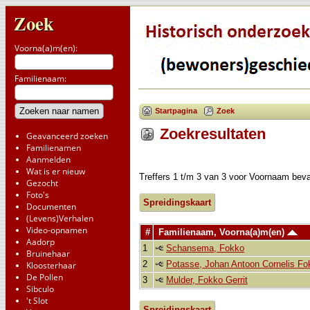
Zoek
Voorna(a)m(en):
Familienaam:
Startpagina
Zoek
Zoekresultaten
Geavanceerd zoeken
Familienamen
Aanmelden
Wat is er nieuw
Treffers 1 t/m 3 van 3 voor Voornaam be
Gezocht
Foto's
Spreidingskaart
Documenten
(Levens)Verhalen
Video-opnamen
#
Familienaam, Voorna(a)m(en)
Aadorp
1
Schansema, Fokko
Bruinehaar
2
Potasse, Johan Antoon Cornelis Fo
Kloosterhaar
De Pollen
3
Mulder, Fokko Gerrit
Sibculo
't Slot
Spreidingskaart