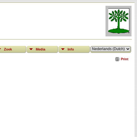
Zoek
Media
Info
Print