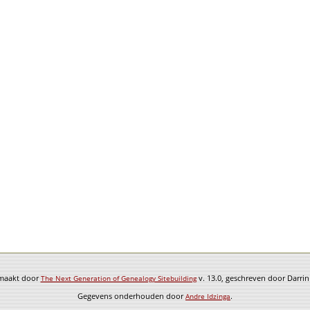
emaakt door
v. 13.0, geschreven door Darri
The Next Generation of Genealogy Sitebuilding
Gegevens onderhouden door
.
Andre Idzinga