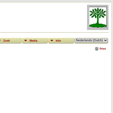
Zoek
Media
Info
Print