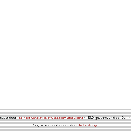
emaakt door
v. 13.0, geschreven door Darri
The Next Generation of Genealogy Sitebuilding
Gegevens onderhouden door
.
Andre Idzinga