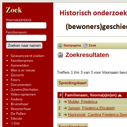
Zoek
Voorna(a)m(en):
Familienaam:
Startpagina
Zoek
Zoekresultaten
Geavanceerd zoeken
Familienamen
Aanmelden
Wat is er nieuw
Treffers 1 t/m 3 van 3 voor Voornaam be
Gezocht
Foto's
Spreidingskaart
Documenten
(Levens)Verhalen
Video-opnamen
#
Familienaam, Voorna(a)m(en)
Aadorp
1
Mulder, Friederica
Bruinehaar
2
Jansen, Friederica Elizabeth
Kloosterhaar
De Pollen
3
Hackstook, Carolina Friederica Dor
Sibculo
't Slot
Spreidingskaart