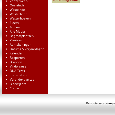
Vriezenveen
Oosteinde
Westeinde
Westerhaar
Westerhoeven
Elders
Albums
Alle Media
Begraafplaatsen
Plaatsen
Aantekeningen
Datums & verjaardagen
Kalender
Rapporten
Bronnen
Vindplaatsen
DNA Tests
Statistieken
Verander van taal
Bladwijzers
Contact
Deze site werd aang