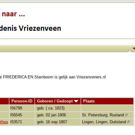
vat FRIEDERICA EN Stamboom is gelijk aan Vriezenveners.nl
Persoon-ID
Geboren / Gedoopt
Plaats
I56798
geb. ( ca. 1823)
I56545
geb. 02 jan 1806
St. Petersburg, Rusland
othea
I53571
geb. 16 sep 1807
Lingen, Lingen, Duitsland