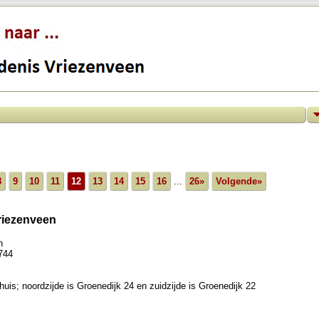
8
9
10
11
12
13
14
15
16
...
26»
Volgende»
Vriezenveen
n
744
uis; noordzijde is Groenedijk 24 en zuidzijde is Groenedijk 22