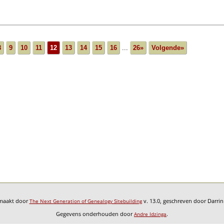
8
9
10
11
12
13
14
15
16
...
26»
Volgende»
emaakt door
v. 13.0, geschreven door Darri
The Next Generation of Genealogy Sitebuilding
Gegevens onderhouden door
.
Andre Idzinga