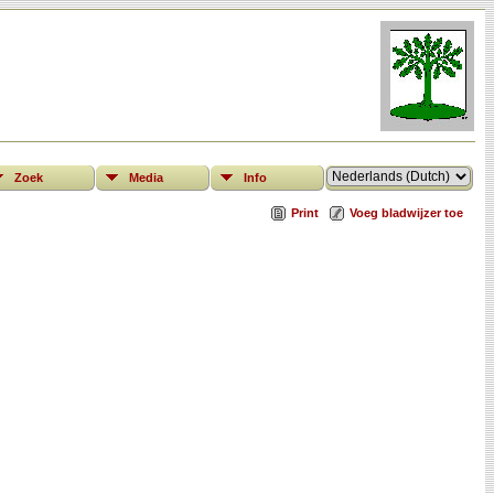
Zoek
Media
Info
Print
Voeg bladwijzer toe