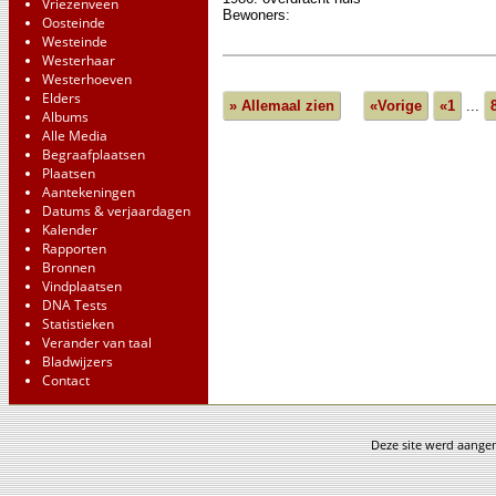
Vriezenveen
Bewoners:
Oosteinde
Westeinde
Westerhaar
Westerhoeven
Elders
» Allemaal zien
«Vorige
«1
...
Albums
Alle Media
Begraafplaatsen
Plaatsen
Aantekeningen
Datums & verjaardagen
Kalender
Rapporten
Bronnen
Vindplaatsen
DNA Tests
Statistieken
Verander van taal
Bladwijzers
Contact
Deze site werd aang