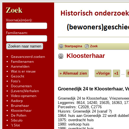
Zoek
Voorna(a)m(en):
Familienaam:
Startpagina
Zoek
Kloosterhaar
Geavanceerd zoeken
Familienamen
Aanmelden
Wat is er nieuw
» Allemaal zien
«Vorige
«1
...
Gezocht
Foto's
Documenten
Groenedijk 24 te Kloosterhaar, 
(Levens)Verhalen
Video-opnamen
Groenedijk 24 te Kloosterhaar, Vriezenvee
Aadorp
Leggernrs: 8614, 14240, 15635, 16363, 17
Bruinehaar
Perceelnrs: C2028, C2776
Kloosterhaar
Huisnrs: Groenedijk 24 (vanaf ?)
De Pollen
1964: huis aan Groenedijk 22 wordt dubbelh
1975: overdracht huis
Sibculo
1980: verkoop huis
't Slot
1986: overdracht huis