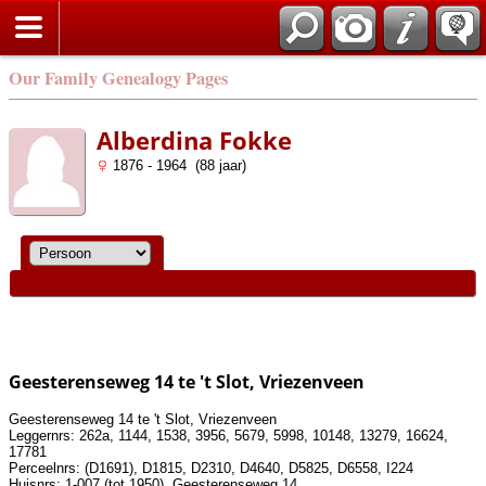
Our Family Genealogy Pages
Alberdina Fokke
1876 - 1964 (88 jaar)
Geesterenseweg 14 te 't Slot, Vriezenveen
Geesterenseweg 14 te 't Slot, Vriezenveen
Leggernrs: 262a, 1144, 1538, 3956, 5679, 5998, 10148, 13279, 16624,
17781
Perceelnrs: (D1691), D1815, D2310, D4640, D5825, D6558, I224
Huisnrs: 1-007 (tot 1950), Geesterenseweg 14