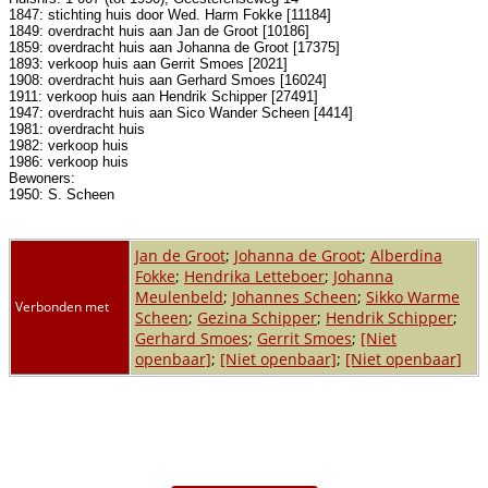
1847: stichting huis door Wed. Harm Fokke [11184]
1849: overdracht huis aan Jan de Groot [10186]
1859: overdracht huis aan Johanna de Groot [17375]
1893: verkoop huis aan Gerrit Smoes [2021]
1908: overdracht huis aan Gerhard Smoes [16024]
1911: verkoop huis aan Hendrik Schipper [27491]
1947: overdracht huis aan Sico Wander Scheen [4414]
1981: overdracht huis
1982: verkoop huis
1986: verkoop huis
Bewoners:
1950: S. Scheen
Jan de Groot
;
Johanna de Groot
;
Alberdina
Fokke
;
Hendrika Letteboer
;
Johanna
Meulenbeld
;
Johannes Scheen
;
Sikko Warme
Verbonden met
Scheen
;
Gezina Schipper
;
Hendrik Schipper
;
Gerhard Smoes
;
Gerrit Smoes
;
[Niet
openbaar]
;
[Niet openbaar]
;
[Niet openbaar]