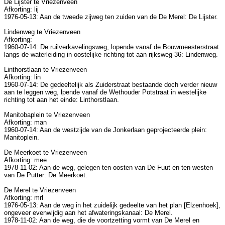
De Lijster te Vriezenveen
Afkorting: lij
1976-05-13: Aan de tweede zijweg ten zuiden van de De Merel: De Lijster.
Lindenweg te Vriezenveen
Afkorting:
1960-07-14: De ruilverkavelingsweg, lopende vanaf de Bouwmeesterstraat
langs de waterleiding in oostelijke richting tot aan rijksweg 36: Lindenweg.
Linthorstlaan te Vriezenveen
Afkorting: lin
1960-07-14: De gedeeltelijk als Zuiderstraat bestaande doch verder nieuw
aan te leggen weg, lpende vanaf de Wethouder Potstraat in westelijke
richting tot aan het einde: Linthorstlaan.
Manitobaplein te Vriezenveen
Afkorting: man
1960-07-14: Aan de westzijde van de Jonkerlaan geprojecteerde plein:
Manitoplein.
De Meerkoet te Vriezenveen
Afkorting: mee
1978-11-02: Aan de weg, gelegen ten oosten van De Fuut en ten westen
van De Putter: De Meerkoet.
De Merel te Vriezenveen
Afkorting: mrl
1976-05-13: Aan de weg in het zuidelijk gedeelte van het plan [Elzenhoek],
ongeveer evenwijdig aan het afwateringskanaal: De Merel.
1978-11-02: Aan de weg, die de voortzetting vormt van De Merel en