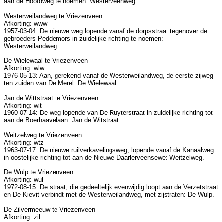
aan de Hoofdweg te noemen: Westerveenweg.
Westerweilandweg te Vriezenveen
Afkorting: www
1957-03-04: De nieuwe weg lopende vanaf de dorpsstraat tegenover de
gebroeders Peddemors in zuidelijke richting te noemen:
Westerweilandweg.
De Wielewaal te Vriezenveen
Afkorting: wlw
1976-05-13: Aan, gerekend vanaf de Westerweilandweg, de eerste zijweg
ten zuiden van De Merel: De Wielewaal.
Jan de Wittstraat te Vriezenveen
Afkorting: wit
1960-07-14: De weg lopende van De Ruyterstraat in zuidelijke richting tot
aan de Boerhaavelaan: Jan de Witstraat.
Weitzelweg te Vriezenveen
Afkorting: wtz
1963-07-17: De nieuwe ruilverkavelingsweg, lopende vanaf de Kanaalweg
in oostelijke richting tot aan de Nieuwe Daarlerveensewe: Weitzelweg.
De Wulp te Vriezenveen
Afkorting: wul
1972-08-15: De straat, die gedeeltelijk evenwijdig loopt aan de Verzetstraat
en De Kievit verbindt met de Westerweilandweg, met zijstraten: De Wulp.
De Zilvermeeuw te Vriezenveen
Afkorting: zil