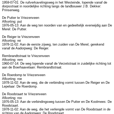
1959-07-01: De ruilverkavelingsweg in het Westeinde, lopende vanaf de
dorpsstraat in noordelijke richting langs de landbouwer J.B. Dekker:
Prinsenweg.
De Putter te Vriezenveen
Afkorting: put
1976-05-13: Aan de weg ten noorden van en gedeeltelijk evenwijdig aan De
Merel: De Putter.
De Reiger te Vriezenveen
Afkorting: rei
1978-11-02: Aan de eerste zijweg, ten zuiden van De Merel, gerekend
vanaf de Aadorpweg: De Reiger.
Rembrandtstraat te Vriezenveen
Afkorting: rem
1960-07-14: De weg lopende vanaf de Verzetstraat in zuidelijke richting tot
aan de Boerhaavelaan: Rembrandtstraat.
De Roerdomp te Vriezenveen
Afkorting: roe
1978-11-02: Aan de weg, die de verbinding vormt tussen De Reiger en De
Lepelaar: De Roerdomp.
De Roodstaart te Vriezenveen
Afkorting: roo
1976-05-13: Aan de verbindingsweg tussen De Putter en De Koolmees: De
Roodstaart.
1978-11-02: Aan de weg, die het verlengde vormt van De Roodstaart in de
richting van de Aadorpweg: De Roodstaart.