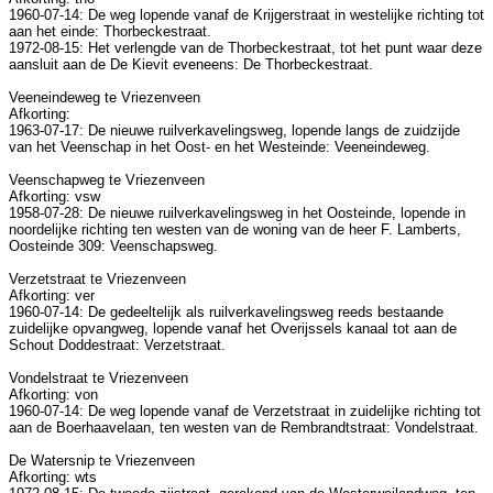
1960-07-14: De weg lopende vanaf de Krijgerstraat in westelijke richting tot
aan het einde: Thorbeckestraat.
1972-08-15: Het verlengde van de Thorbeckestraat, tot het punt waar deze
aansluit aan de De Kievit eveneens: De Thorbeckestraat.
Veeneindeweg te Vriezenveen
Afkorting:
1963-07-17: De nieuwe ruilverkavelingsweg, lopende langs de zuidzijde
van het Veenschap in het Oost- en het Westeinde: Veeneindeweg.
Veenschapweg te Vriezenveen
Afkorting: vsw
1958-07-28: De nieuwe ruilverkavelingsweg in het Oosteinde, lopende in
noordelijke richting ten westen van de woning van de heer F. Lamberts,
Oosteinde 309: Veenschapsweg.
Verzetstraat te Vriezenveen
Afkorting: ver
1960-07-14: De gedeeltelijk als ruilverkavelingsweg reeds bestaande
zuidelijke opvangweg, lopende vanaf het Overijssels kanaal tot aan de
Schout Doddestraat: Verzetstraat.
Vondelstraat te Vriezenveen
Afkorting: von
1960-07-14: De weg lopende vanaf de Verzetstraat in zuidelijke richting tot
aan de Boerhaavelaan, ten westen van de Rembrandtstraat: Vondelstraat.
De Watersnip te Vriezenveen
Afkorting: wts