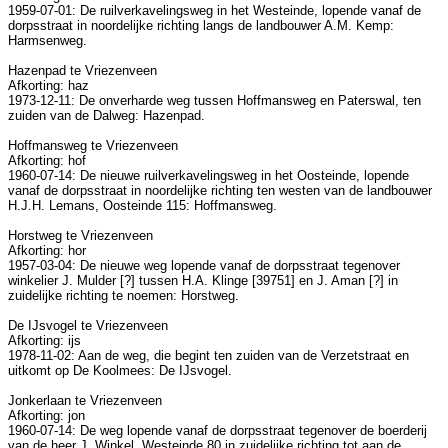
1959-07-01: De ruilverkavelingsweg in het Westeinde, lopende vanaf de
dorpsstraat in noordelijke richting langs de landbouwer A.M. Kemp:
Harmsenweg.
Hazenpad te Vriezenveen
Afkorting: haz
1973-12-11: De onverharde weg tussen Hoffmansweg en Paterswal, ten
zuiden van de Dalweg: Hazenpad.
Hoffmansweg te Vriezenveen
Afkorting: hof
1960-07-14: De nieuwe ruilverkavelingsweg in het Oosteinde, lopende
vanaf de dorpsstraat in noordelijke richting ten westen van de landbouwer
H.J.H. Lemans, Oosteinde 115: Hoffmansweg.
Horstweg te Vriezenveen
Afkorting: hor
1957-03-04: De nieuwe weg lopende vanaf de dorpsstraat tegenover
winkelier J. Mulder [?] tussen H.A. Klinge [39751] en J. Aman [?] in
zuidelijke richting te noemen: Horstweg.
De IJsvogel te Vriezenveen
Afkorting: ijs
1978-11-02: Aan de weg, die begint ten zuiden van de Verzetstraat en
uitkomt op De Koolmees: De IJsvogel.
Jonkerlaan te Vriezenveen
Afkorting: jon
1960-07-14: De weg lopende vanaf de dorpsstraat tegenover de boerderij
van de heer J. Winkel, Westeinde 80 in zuidelijke richting tot aan de