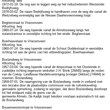
Afkorting: bed
1972-01-19: De nog aan te leggen weg op het industrieterrein Westeinde:
Bedrijfsweg.
1978-03-02: De naam Bedrijfsweg te handhaven voor de weg die vanaf de
Weitzelweg evenwijdig aan de Nieuwe Daarlerveenseweg loopt.
Begherstraat te Vriezenveen
Afkorting: beg
1960-07-14: De weg lopende vanaf de Almeloseweg langs het
notariskantoor in oostelijke richting tot het einde: Begherstraat.
Boerhaavelaan te Vriezenveen
Afkorting: boe
1960-07-14: De weg lopende vanaf de Schout Doddestraat in westelijke
richting tot aan de grens van het uitbreidingsplan: Boerhaavelaan.
Boslandweg te Vriezenveen
Afkorting: bos
1957-03-04: De weg lopende vanaf de dorpsstraat in het Oosteinde in
zuidelijke richting tegenover winkelier J.H. Brink [26845] langs de molen
van de Coèop. Landbouw Handelsvereniging (vroeger Dekker) [74944] te
noemen: Boslandweg.
1959-07-01: De naamgeving van de Boslandweg, mede in verband met
een terzake door de plaatselijke commissie voor de ruilverkaveling
gemaakte opmerking, zodanig te wijzigen, dat deze Boslandweg doorloopt
tot het eindpunt nabij de grens van de
gemeente Almelo. De Aadijk loopt hierdoor voortaan automatisch tot aan
de Boslandweg.
Bouwmeesterstraat te Vriezenveen