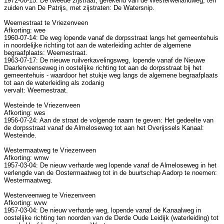
1972-08-15: De tweede zijstraat, gerekend van de Westerweilandweg, ten
zuiden van De Patrijs, met zijstraten: De Watersnip.
Weemestraat te Vriezenveen
Afkorting: wee
1960-07-14: De weg lopende vanaf de dorpsstraat langs het gemeentehuis
in noordelijke richting tot aan de waterleiding achter de algemene
begraafplaats: Weemestraat.
1963-07-17: De nieuwe ruilverkavelingsweg, lopende vanaf de Nieuwe
Daarlerveenseweg in oostelijke richting tot aan de dorpsstraat bij het
gemeentehuis - waardoor het stukje weg langs de algemene begraafplaats
tot aan de waterleiding als zodanig
vervalt: Weemestraat.
Westeinde te Vriezenveen
Afkorting: wes
1956-07-24: Aan de straat de volgende naam te geven: Het gedeelte van
de dorpsstraat vanaf de Almeloseweg tot aan het Overijssels Kanaal:
Westeinde.
Westermaatweg te Vriezenveen
Afkorting: wmw
1957-03-04: De nieuw verharde weg lopende vanaf de Almeloseweg in het
verlengde van de Oostermaatweg tot in de buurtschap Aadorp te noemen:
Westermaatweg.
Westerveenweg te Vriezenveen
Afkorting: wvw
1957-03-04: De nieuw verharde weg, lopende vanaf de Kanaalweg in
oostelijke richting ten noorden van de Derde Oude Leidijk (waterleiding) tot