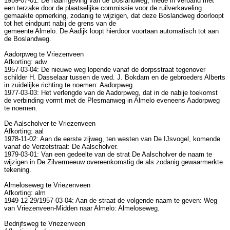
1959-07-01: De naamgeving van de Boslandweg, mede in verband met
een terzake door de plaatselijke commissie voor de ruilverkaveling
gemaakte opmerking, zodanig te wijzigen, dat deze Boslandweg doorloopt
tot het eindpunt nabij de grens van de
gemeente Almelo. De Aadijk loopt hierdoor voortaan automatisch tot aan
de Boslandweg.
Aadorpweg te Vriezenveen
Afkorting: adw
1957-03-04: De nieuwe weg lopende vanaf de dorpsstraat tegenover
schilder H. Dasselaar tussen de wed. J. Bokdam en de gebroeders Alberts
in zuidelijke richting te noemen: Aadorpweg.
1977-03-03: Het verlengde van de Aadorpweg, dat in de nabije toekomst
de verbinding vormt met de Plesmanweg in Almelo eveneens Aadorpweg
te noemen.
De Aalscholver te Vriezenveen
Afkorting: aal
1978-11-02: Aan de eerste zijweg, ten westen van De IJsvogel, komende
vanaf de Verzetstraat: De Aalscholver.
1979-03-01: Van een gedeelte van de strat De Aalscholver de naam te
wijzigen in De Zilvermeeuw overeenkomstig de als zodanig gewaarmerkte
tekening.
Almeloseweg te Vriezenveen
Afkorting: alm
1949-12-29/1957-03-04: Aan de straat de volgende naam te geven: Weg
van Vriezenveen-Midden naar Almelo: Almeloseweg.
Bedrijfsweg te Vriezenveen