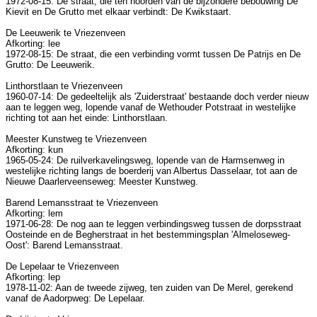
1972-08-15: De straat, die ten noorden van de bijzondere bebouwing De
Kievit en De Grutto met elkaar verbindt: De Kwikstaart.
De Leeuwerik te Vriezenveen
Afkorting: lee
1972-08-15: De straat, die een verbinding vormt tussen De Patrijs en De
Grutto: De Leeuwerik.
Linthorstlaan te Vriezenveen
1960-07-14: De gedeeltelijk als 'Zuiderstraat' bestaande doch verder nieuw
aan te leggen weg, lopende vanaf de Wethouder Potstraat in westelijke
richting tot aan het einde: Linthorstlaan.
Meester Kunstweg te Vriezenveen
Afkorting: kun
1965-05-24: De ruilverkavelingsweg, lopende van de Harmsenweg in
westelijke richting langs de boerderij van Albertus Dasselaar, tot aan de
Nieuwe Daarlerveenseweg: Meester Kunstweg.
Barend Lemansstraat te Vriezenveen
Afkorting: lem
1971-06-28: De nog aan te leggen verbindingsweg tussen de dorpsstraat
Oosteinde en de Begherstraat in het bestemmingsplan 'Almeloseweg-
Oost': Barend Lemansstraat.
De Lepelaar te Vriezenveen
Afkorting: lep
1978-11-02: Aan de tweede zijweg, ten zuiden van De Merel, gerekend
vanaf de Aadorpweg: De Lepelaar.