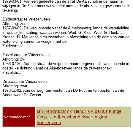
1979-03-01: Van een gedeelte van de strat De Aalscholver de naam te
wijzigen in De Zilvermeeuw overeenkomstig de als zodanig gewaarmerkte
tekening.
Zuiderstraat te Vriezenveen
Afkorting: zds
1957-09-09: De weg lopende vanaf de Almeloseweg, langs de waterleiding
in westelijke richting, waaraan wonen: Wed. G. Klos, Wed. G. Hoek, J.
Kroeze, H. Meulenbeld en zwembad in afwachting van de demping van de
waterleiding samen te voegen met de:
Zuiderstraat.
Zuivelstraat te Vriezenveen
Afkorting: zvl
1956-07-30: Aan de straat de volgende naam te geven: De weg lopende in
oostelijke richting vanaf de Almeloseweg langs de zuivelfabriek:
Zuivelstraat.
De Zwaan te Vriezenveen
Afkorting: zwa
1978-11-02: Aan de weg, ten westen van De Fuut en ten oosten van de
Aadorpweg: De Zwaan.
Jan Hendrik Brink
;
Hendrik Albertus Klinge
;
Coop. Landbouwhandelsvereniging
Verbonden met
Vriezenveen