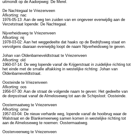
uitmondt op de Aadorpweg: De Merel.
De Nachtegaal te Vriezenveen
Afkorting: nac
1976-05-13: Aan de weg ten zuiden van en ongeveer evenwijdig aan de
Verzetstraat lopende: De Nachtegaal.
Nijverheidsweg te Vriezenveen
Afkorting: nij
1978-03-02: Aan het weggedeelte dat haaks op de Bedrijfsweg staat en
vervolgens daaraan evenwijdig loopt de naam Nijverheidsweg te geven.
Johan van Oldenbarneveldtstraat te Vriezenveen
Afkorting: old
1960-07-14: De weg lopende vanaf de Krijgerstraat in zuidelijke richting tot
het einde met de smalle aftakking in westelijke richting: Johan van
Oldenbarneveldtstraat.
Oosteinde te Vriezenveen
Afkorting: oos
1956-07-30: Aan de straat de volgende naam te geven: Het gedeelte van
de dorpsstraat vanaf de Almeloseweg tot aan de Schipsloot: Oosteinde.
Oostermaatweg te Vriezenveen
Afkorting: omw
1957-03-04: De nieuw verharde weg, lopende vanaf de hooibrug waar de
Walstraat en de Blankemeerweg samen komen in westelijke richting tot
aan de Almeloseweg te noemen: Oostermaatweg.
Oosterveenweg te Vriezenveen