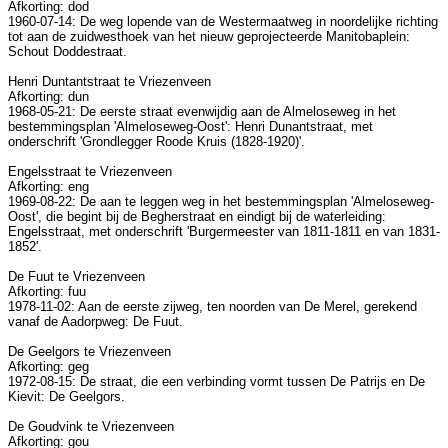
Afkorting: dod
1960-07-14: De weg lopende van de Westermaatweg in noordelijke richting
tot aan de zuidwesthoek van het nieuw geprojecteerde Manitobaplein:
Schout Doddestraat.
Henri Duntantstraat te Vriezenveen
Afkorting: dun
1968-05-21: De eerste straat evenwijdig aan de Almeloseweg in het
bestemmingsplan 'Almeloseweg-Oost': Henri Dunantstraat, met
onderschrift 'Grondlegger Roode Kruis (1828-1920)'.
Engelsstraat te Vriezenveen
Afkorting: eng
1969-08-22: De aan te leggen weg in het bestemmingsplan 'Almeloseweg-
Oost', die begint bij de Begherstraat en eindigt bij de waterleiding:
Engelsstraat, met onderschrift 'Burgermeester van 1811-1811 en van 1831-
1852'.
De Fuut te Vriezenveen
Afkorting: fuu
1978-11-02: Aan de eerste zijweg, ten noorden van De Merel, gerekend
vanaf de Aadorpweg: De Fuut.
De Geelgors te Vriezenveen
Afkorting: geg
1972-08-15: De straat, die een verbinding vormt tussen De Patrijs en De
Kievit: De Geelgors.
De Goudvink te Vriezenveen
Afkorting: gou