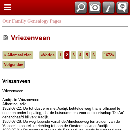
Our Family Genealogy Pages
Vriezenveen
» Allemaal zien
«Vorige
1
2
3
4
5
6
...
1672»
Volgende»
Vriezenveen
Vriezenveen
Aadijk te Vriezenveen
Afkorting: adk
1952-07-22: De tot dusverre met Aadijk betitelde weg thans officieel te
noemen onder bepaling, dat de huisnummers voor de buurtschap 'De Aa'
gehandhaafd blijven: Aadijk.
1958-07-28: De weg lopende vanaf de Almeloseweg ten zuiden van de
'Aaboer' in oostelijke richting tot aan de Oostermaatweg: Aadijk.