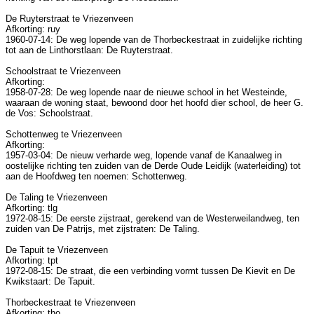
De Ruyterstraat te Vriezenveen
Afkorting: ruy
1960-07-14: De weg lopende van de Thorbeckestraat in zuidelijke richting
tot aan de Linthorstlaan: De Ruyterstraat.
Schoolstraat te Vriezenveen
Afkorting:
1958-07-28: De weg lopende naar de nieuwe school in het Westeinde,
waaraan de woning staat, bewoond door het hoofd dier school, de heer G.
de Vos: Schoolstraat.
Schottenweg te Vriezenveen
Afkorting:
1957-03-04: De nieuw verharde weg, lopende vanaf de Kanaalweg in
oostelijke richting ten zuiden van de Derde Oude Leidijk (waterleiding) tot
aan de Hoofdweg ten noemen: Schottenweg.
De Taling te Vriezenveen
Afkorting: tlg
1972-08-15: De eerste zijstraat, gerekend van de Westerweilandweg, ten
zuiden van De Patrijs, met zijstraten: De Taling.
De Tapuit te Vriezenveen
Afkorting: tpt
1972-08-15: De straat, die een verbinding vormt tussen De Kievit en De
Kwikstaart: De Tapuit.
Thorbeckestraat te Vriezenveen
Afkorting: tho