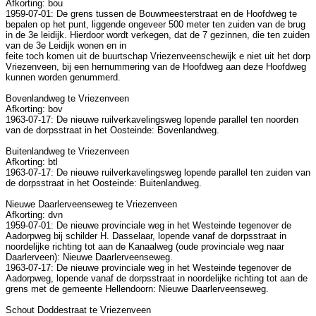
Afkorting: bou
1959-07-01: De grens tussen de Bouwmeesterstraat en de Hoofdweg te
bepalen op het punt, liggende ongeveer 500 meter ten zuiden van de brug
in de 3e leidijk. Hierdoor wordt verkegen, dat de 7 gezinnen, die ten zuiden
van de 3e Leidijk wonen en in
feite toch komen uit de buurtschap Vriezenveenschewijk e niet uit het dorp
Vriezenveen, bij een hernummering van de Hoofdweg aan deze Hoofdweg
kunnen worden genummerd.
Bovenlandweg te Vriezenveen
Afkorting: bov
1963-07-17: De nieuwe ruilverkavelingsweg lopende parallel ten noorden
van de dorpsstraat in het Oosteinde: Bovenlandweg.
Buitenlandweg te Vriezenveen
Afkorting: btl
1963-07-17: De nieuwe ruilverkavelingsweg lopende parallel ten zuiden van
de dorpsstraat in het Oosteinde: Buitenlandweg.
Nieuwe Daarlerveenseweg te Vriezenveen
Afkorting: dvn
1959-07-01: De nieuwe provinciale weg in het Westeinde tegenover de
Aadorpweg bij schilder H. Dasselaar, lopende vanaf de dorpsstraat in
noordelijke richting tot aan de Kanaalweg (oude provinciale weg naar
Daarlerveen): Nieuwe Daarlerveenseweg.
1963-07-17: De nieuwe provinciale weg in het Westeinde tegenover de
Aadorpweg, lopende vanaf de dorpsstraat in noordelijke richting tot aan de
grens met de gemeente Hellendoorn: Nieuwe Daarlerveenseweg.
Schout Doddestraat te Vriezenveen