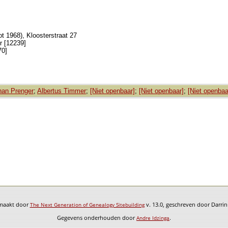
ot 1968), Kloosterstraat 27
r [12239]
70]
han Prenger
;
Albertus Timmer
;
[Niet openbaar]
;
[Niet openbaar]
;
[Niet openbaa
emaakt door
v. 13.0, geschreven door Darri
The Next Generation of Genealogy Sitebuilding
Gegevens onderhouden door
.
Andre Idzinga