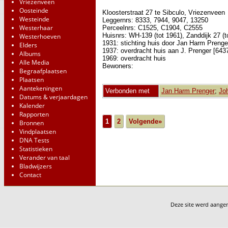
Vriezenveen
Oosteinde
Kloosterstraat 27 te Sibculo, Vriezenveen
Westeinde
Leggernrs: 8333, 7944, 9047, 13250
Westerhaar
Perceelnrs: C1525, C1904, C2555
Huisnrs: WH-139 (tot 1961), Zanddijk 27 (t
Westerhoeven
1931: stichting huis door Jan Harm Prenge
Elders
1937: overdracht huis aan J. Prenger [643
Albums
1969: overdracht huis
Alle Media
Bewoners:
Begraafplaatsen
Plaatsen
Aantekeningen
Verbonden met
Jan Harm Prenger
;
Jo
Datums & verjaardagen
Kalender
Rapporten
1
2
Volgende»
Bronnen
Vindplaatsen
DNA Tests
Statistieken
Verander van taal
Bladwijzers
Contact
Deze site werd aang