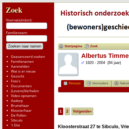
Zoek
Voorna(a)m(en):
Familienaam:
Startpagina
Zoek
Albertus Timme
Geavanceerd zoeken
Familienamen
1920 - 2004 (84 jaar)
Aanmelden
Wat is er nieuw
Gezocht
Foto's
Persoon
Voorouders
Nakom
Documenten
(Levens)Verhalen
Video-opnamen
Aadorp
Bruinehaar
Kloosterhaar
1
2
Volgende»
De Pollen
Sibculo
't Slot
Kloosterstraat 27 te Sibculo, Vr