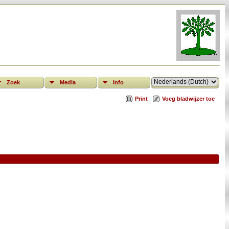
Zoek
Media
Info
Print
Voeg bladwijzer toe