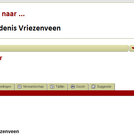
r
elingen
Verwantschap
Tijdlijn
Gezin
Suggestie
iezenveen