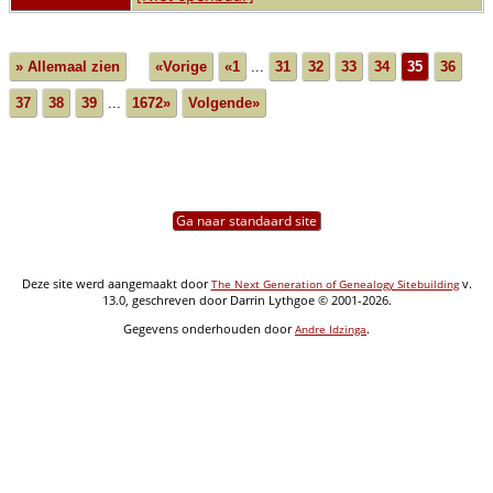
» Allemaal zien
«Vorige
«1
...
31
32
33
34
35
36
37
38
39
...
1672»
Volgende»
Ga naar standaard site
Deze site werd aangemaakt door
v.
The Next Generation of Genealogy Sitebuilding
13.0, geschreven door Darrin Lythgoe © 2001-2026.
Gegevens onderhouden door
.
Andre Idzinga