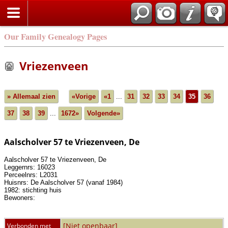
Our Family Genealogy Pages
Vriezenveen
» Allemaal zien
«Vorige
«1
...
31
32
33
34
35
36
37
38
39
...
1672»
Volgende»
Aalscholver 57 te Vriezenveen, De
Aalscholver 57 te Vriezenveen, De
Leggernrs: 16023
Perceelnrs: L2031
Huisnrs: De Aalscholver 57 (vanaf 1984)
1982: stichting huis
Bewoners:
[Niet openbaar]
Verbonden met