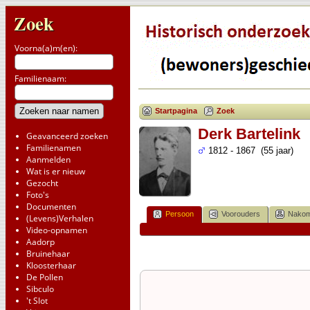
Zoek
Voorna(a)m(en):
Familienaam:
Startpagina
Zoek
Derk Bartelink
Geavanceerd zoeken
Familienamen
1812 - 1867 (55 jaar)
Aanmelden
Wat is er nieuw
Gezocht
Foto's
Documenten
Persoon
Voorouders
Nakom
(Levens)Verhalen
Video-opnamen
Aadorp
Bruinehaar
Kloosterhaar
De Pollen
Sibculo
't Slot