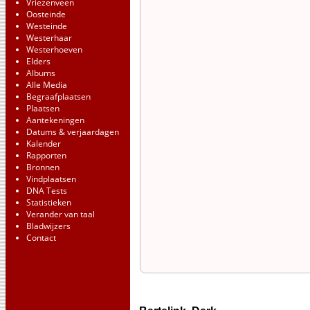
Vriezenveen
Oosteinde
Westeinde
Westerhaar
Westerhoeven
Elders
Albums
Alle Media
Begraafplaatsen
Plaatsen
Aantekeningen
Datums & verjaardagen
Kalender
Rapporten
Bronnen
Vindplaatsen
DNA Tests
Statistieken
Verander van taal
Bladwijzers
Contact