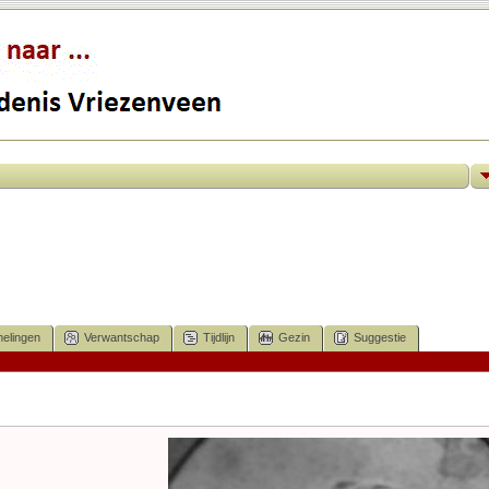
elingen
Verwantschap
Tijdlijn
Gezin
Suggestie