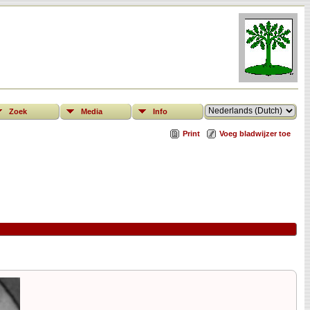
Zoek
Media
Info
Print
Voeg bladwijzer toe