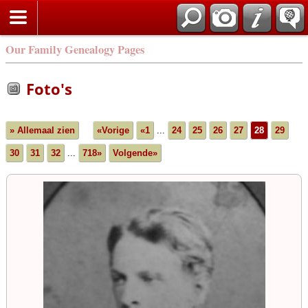
Our Family Genealogy Pages
Foto's
» Allemaal zien
«Vorige
«1
...
24
25
26
27
28
29
30
31
32
...
718»
Volgende»